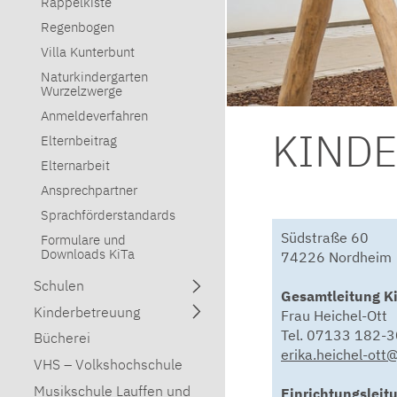
Rappelkiste
Regenbogen
Villa Kunterbunt
Naturkindergarten
Wurzelzwerge
Anmeldeverfahren
KIND
Elternbeitrag
Elternarbeit
Ansprechpartner
Sprachförderstandards
Südstraße 60
Formulare und
Downloads KiTa
74226 Nordheim
Schulen
Gesamtleitung K
Kinderbetreuung
Frau Heichel-Ott
Tel. 07133 182-
Bücherei
erika.heichel-ot
VHS – Volkshochschule
Musikschule Lauffen und
Einrichtungsleit