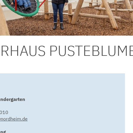
ERHAUS PUSTEBLUM
indergarten
3010
t@nordheim.de
ung