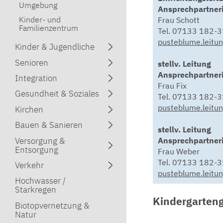
Umgebung
Ansprechpartner
Kinder- und
Frau Schott
Familienzentrum
Tel. 07133 182-
pusteblume.leitu
Kinder & Jugendliche
Senioren
stellv. Leitung
Ansprechpartneri
Integration
Frau Fix
Gesundheit & Soziales
Tel. 07133 182-
pusteblume.leit
Kirchen
Bauen & Sanieren
stellv. Leitung
Versorgung &
Ansprechpartner
Entsorgung
Frau Weber
Tel. 07133 182-
Verkehr
pusteblume.leitu
Hochwasser /
Starkregen
Kindergarten
Biotopvernetzung &
Natur