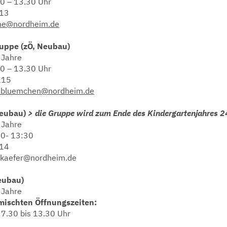
30 – 13.30 Uhr
113
che@nordheim.de
ppe (zÖ, Neubau)
 Jahre
30 – 13.30 Uhr
115
ebluemchen@nordheim.de
Neubau)
> die Gruppe wird zum Ende des Kindergartenjahres 
 Jahre
30- 13:30
114
nkaefer@nordheim.de
eubau)
 Jahre
mischten Öffnungszeiten:
 7.30 bis 13.30 Uhr