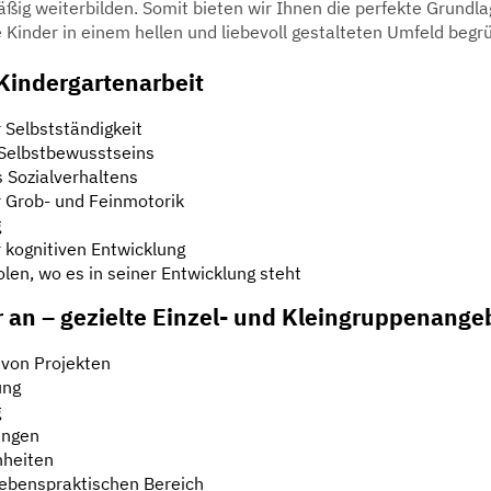
ßig weiterbilden. Somit bieten wir Ihnen die perfekte Grundlag
e Kinder in einem hellen und liebevoll gestalteten Umfeld begr
 Kindergartenarbeit
 Selbstständigkeit
 Selbstbewusstseins
 Sozialverhaltens
 Grob- und Feinmotorik
g
 kognitiven Entwicklung
olen, wo es in seiner Entwicklung steht
r an – gezielte Einzel- und Kleingruppenange
von Projekten
ung
g
ungen
heiten
ebenspraktischen Bereich