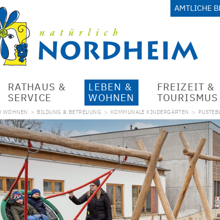
AMTLICHE 
RATHAUS &
LEBEN &
FREIZEIT &
SERVICE
WOHNEN
TOURISMUS
D WOHNEN
>
BILDUNG & BETREUUNG
>
KOMMUNALE KINDERGÄRTEN
>
PUSTEB