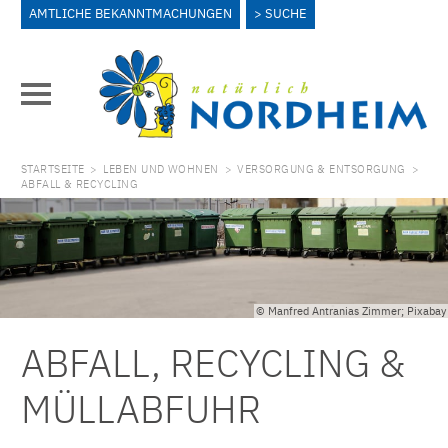
AMTLICHE BEKANNTMACHUNGEN
SUCHE
STARTSEITE
>
LEBEN UND WOHNEN
>
VERSORGUNG & ENTSORGUNG
>
ABFALL & RECYCLING
© Manfred Antranias Zimmer; Pixabay
ABFALL, RECYCLING &
MÜLLABFUHR