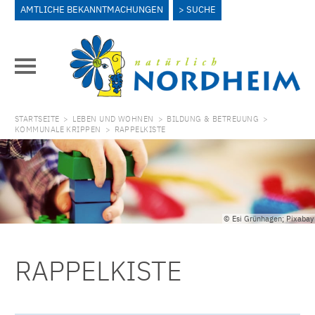
AMTLICHE BEKANNTMACHUNGEN
SUCHE
STARTSEITE
>
LEBEN UND WOHNEN
>
BILDUNG & BETREUUNG
>
KOMMUNALE KRIPPEN
>
RAPPELKISTE
© Esi Grünhagen; Pixabay
RAPPELKISTE