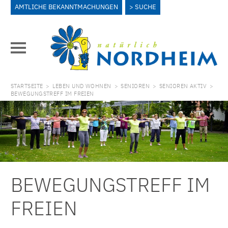
AMTLICHE BEKANNTMACHUNGEN
SUCHE
STARTSEITE
>
LEBEN UND WOHNEN
>
SENIOREN
>
SENIOREN AKTIV
>
BEWEGUNGSTREFF IM FREIEN
BEWEGUNGSTREFF IM
FREIEN