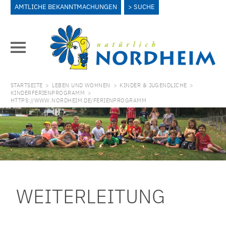
AMTLICHE BEKANNTMACHUNGEN
SUCHE
STARTSEITE
>
LEBEN UND WOHNEN
>
KINDER & JUGENDLICHE
>
KINDERFERIENPROGRAMM
>
HTTPS://WWW.NORDHEIM.DE/FERIENPROGRAMM
WEITERLEITUNG