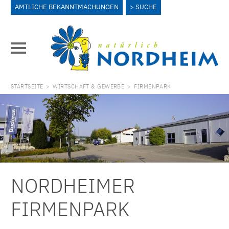
AMTLICHE BEKANNTMACHUNGEN
SUCHE
STARTSEITE
>
WIRTSCHAFT & GEWERBE
>
FIRMENPARK
NORDHEIMER
FIRMENPARK