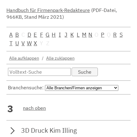
Handbuch für Firmenpark-Redakteure
(PDF-Datei,
966KB, Stand März 2021)
A
B
C
D
E
F
G
H
I
J
K
L
M
N
O
P
Q
R
S
T
U
V
W
X
Y
Z
Alle aufklappen
/
Alle zuklappen
Branchensuche:
3
nach oben
3D Druck Kim Illing