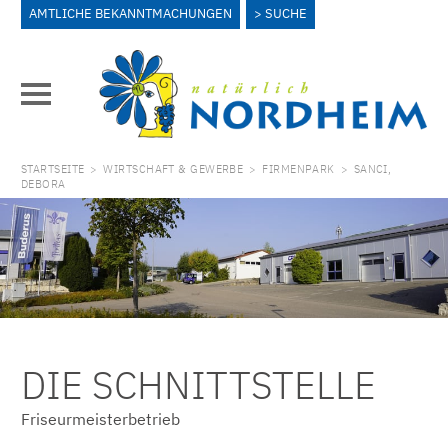
AMTLICHE BEKANNTMACHUNGEN
SUCHE
STARTSEITE
>
WIRTSCHAFT & GEWERBE
>
FIRMENPARK
>
SANCI,
DEBORA
DIE SCHNITTSTELLE
Friseurmeisterbetrieb