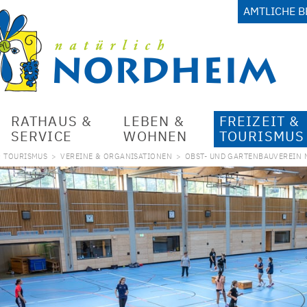
AMTLICHE 
RATHAUS &
LEBEN &
FREIZEIT &
SERVICE
WOHNEN
TOURISMUS
& TOURISMUS
>
VEREINE & ORGANISATIONEN
>
OBST- UND GARTENBAUVEREIN 