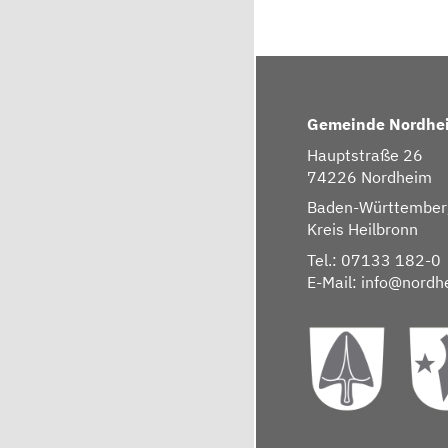
Gemeinde Nordhe
Hauptstraße 26
74226 Nordheim
Baden-Württember
Kreis Heilbronn
Tel.: 07133 182-0
E-Mail:
info@nordh