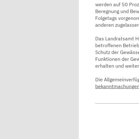
werden auf 50 Proz
Beregnung und Bewä
Folgetags vorgeno
anderen zugelassen
Das Landratsamt He
betroffenen Betrie
Schutz der Gewässer
Funktionen der Ge
erhalten und weite
Die Allgemeinverfü
bekanntmachunge