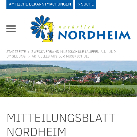
AMTLICHE BEKANNTMACHUNGEN
SUCHE
STARTSEITE
>
ZWECKVERBAND MUSIKSCHULE LAUFFEN A.N. UND
UMGEBUNG
>
AKTUELLES AUS DER MUSIKSCHULE
MITTEILUNGSBLATT
NORDHEIM