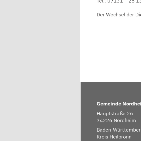
Tel.: 07131 – 25 1
Der Wechsel der Die
Gemeinde Nordhe
Hauptstraße 26
74226 Nordheim
Baden-Württember
Kreis Heilbronn