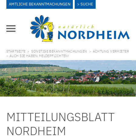
AMTLICHE BEKANNTMACHUNGEN
SUCHE
STARTSEITE
>
SONSTIGE BEKANNTMACHUNGEN
>
ACHTUNG VERMIETER
– AUCH SIE HABEN MELDEPFLICHTEN!
MITTEILUNGSBLATT
NORDHEIM