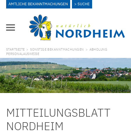
AMTLICHE BEKANNTMACHUNGEN
SUCHE
STARTSEITE
>
SONSTIGE BEKANNTMACHUNGEN
>
ABHOLUNG
PERSONALAUSWEISE
MITTEILUNGSBLATT
NORDHEIM