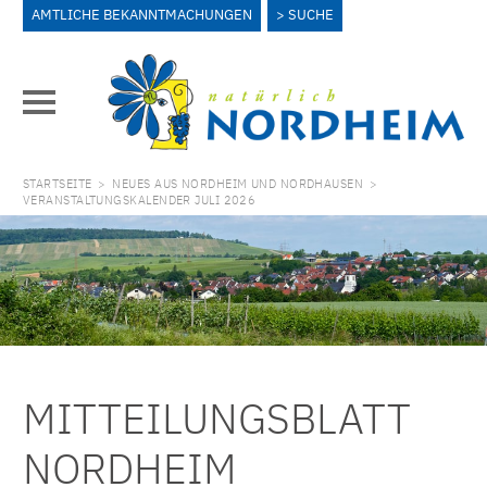
AMTLICHE BEKANNTMACHUNGEN
SUCHE
STARTSEITE
>
NEUES AUS NORDHEIM UND NORDHAUSEN
>
VERANSTALTUNGSKALENDER JULI 2026
MITTEILUNGSBLATT
NORDHEIM