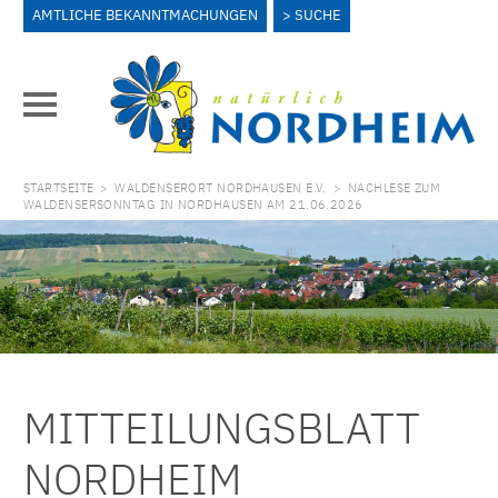
AMTLICHE BEKANNTMACHUNGEN
SUCHE
STARTSEITE
>
WALDENSERORT NORDHAUSEN E.V.
>
NACHLESE ZUM
WALDENSERSONNTAG IN NORDHAUSEN AM 21.06.2026
MITTEILUNGSBLATT
NORDHEIM