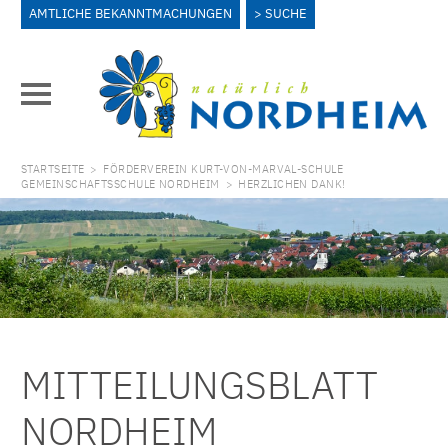
AMTLICHE BEKANNTMACHUNGEN
SUCHE
STARTSEITE
>
FÖRDERVEREIN KURT-VON-MARVAL-SCHULE
GEMEINSCHAFTSSCHULE NORDHEIM
>
HERZLICHEN DANK!
MITTEILUNGSBLATT
NORDHEIM