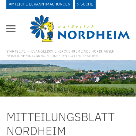
AMTLICHE BEKANNTMACHUNGEN
SUCHE
STARTSEITE
>
EVANGELISCHE KIRCHENGEMEINDE NORDHAUSEN
>
HERZLICHE EINLADUNG ZU UNSEREN GOTTESDIENSTEN
MITTEILUNGSBLATT
NORDHEIM