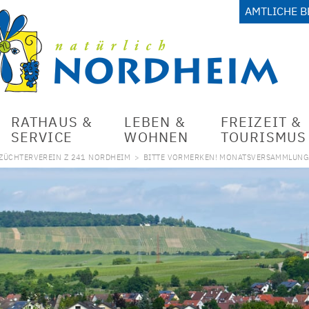
AMTLICHE 
RATHAUS &
LEBEN &
FREIZEIT &
SERVICE
WOHNEN
TOURISMUS
RZÜCHTERVEREIN Z 241 NORDHEIM
>
BITTE VORMERKEN! MONATSVERSAMMLUN