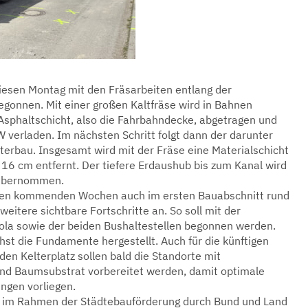
esen Montag mit den Fräsarbeiten entlang der
gonnen. Mit einer großen Kaltfräse wird in Bahnen
 Asphaltschicht, also die Fahrbahndecke, abgetragen und
W verladen. Im nächsten Schritt folgt dann der darunter
terbau. Insgesamt wird mit der Fräse eine Materialschicht
 16 cm entfernt. Der tiefere Erdaushub bis zum Kanal wird
 übernommen.
 den kommenden Wochen auch im ersten Bauabschnitt rund
weitere sichtbare Fortschritte an. So soll mit der
gola sowie der beiden Bushaltestellen begonnen werden.
st die Fundamente hergestellt. Auch für die künftigen
en Kelterplatz sollen bald die Standorte mit
und Baumsubstrat vorbereitet werden, damit optimale
gen vorliegen.
d im Rahmen der Städtebauförderung durch Bund und Land