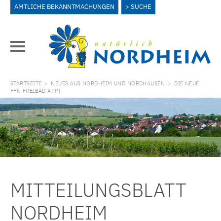
AMTLICHE BEKANNTMACHUNGEN
SUCHE
STARTSEITE
>
NEUES AUS NORDHEIM UND NORDHAUSEN
>
DIE NEUE
FFN FREIBAD APP!
MITTEILUNGSBLATT
NORDHEIM