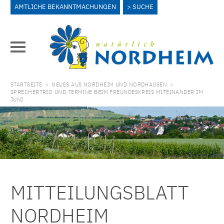
AMTLICHE BEKANNTMACHUNGEN
SUCHE
STARTSEITE
>
NEUES AUS NORDHEIM UND NORDHAUSEN
>
SPRECHERTRIO UND TERMINE BEIM FREUNDESKREIS MITEINANDER IM
JUNI
MITTEILUNGSBLATT
NORDHEIM