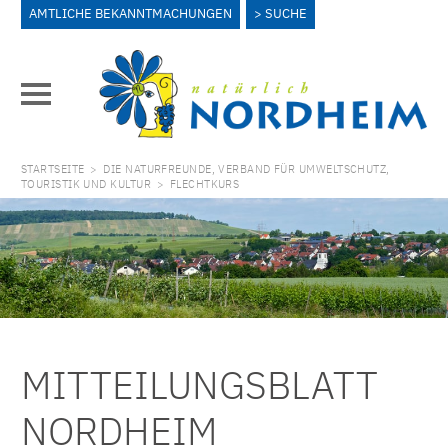
AMTLICHE BEKANNTMACHUNGEN
SUCHE
STARTSEITE
>
DIE NATURFREUNDE, VERBAND FÜR UMWELTSCHUTZ,
TOURISTIK UND KULTUR
>
FLECHTKURS
MITTEILUNGSBLATT
NORDHEIM