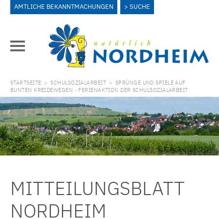
AMTLICHE BEKANNTMACHUNGEN
SUCHE
STARTSEITE
>
SCHULSOZIALARBEIT
>
SPRÜNGE UND SPIELE AUF
BUNTEN KREIDEWEGEN - FERIENAKTION DER SCHULSOZIALARBEIT
MITTEILUNGSBLATT
NORDHEIM