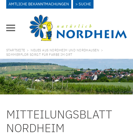
AMTLICHE BEKANNTMACHUNGEN
SUCHE
STARTSEITE
>
NEUES AUS NORDHEIM UND NORDHAUSEN
>
SOMMERFLOR SORGT FÜR FARBE IM ORT
MITTEILUNGSBLATT
NORDHEIM