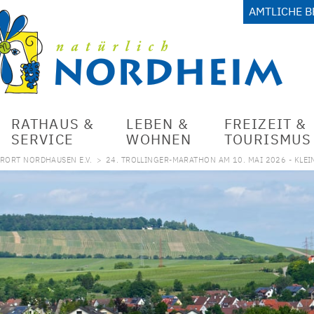
AMTLICHE 
RATHAUS &
LEBEN &
FREIZEIT &
SERVICE
WOHNEN
TOURISMUS
RORT NORDHAUSEN E.V.
>
24. TROLLINGER-MARATHON AM 10. MAI 2026 - KLEI