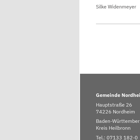
Silke Widenmeyer
Gemeinde Nordhe
Hauptstraße 26
74226 Nordheim
Baden-Württember
Kreis Heilbronn
Tel.: 07133 182-0