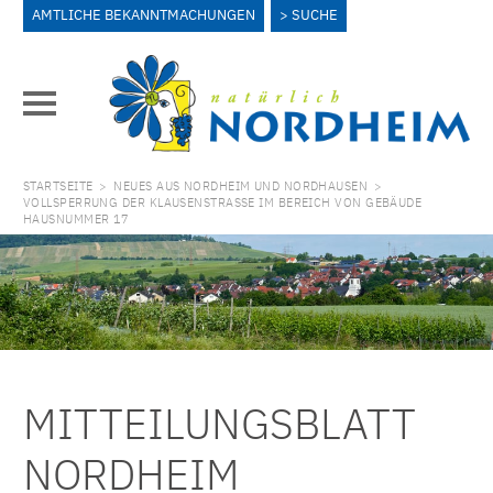
AMTLICHE BEKANNTMACHUNGEN
SUCHE
STARTSEITE
>
NEUES AUS NORDHEIM UND NORDHAUSEN
>
VOLLSPERRUNG DER KLAUSENSTRASSE IM BEREICH VON GEBÄUDE H
AUSNUMMER 17
MITTEILUNGSBLATT
NORDHEIM