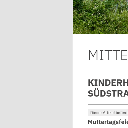
MITT
KINDERH
SÜDSTRA
Dieser Artikel befind
Muttertagsfei