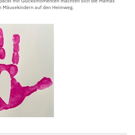
bepackt mit Glücksmomenten machten sich die Mamas
ren Mäusekindern auf den Heimweg.