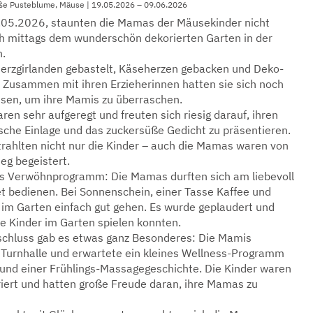
raße Pusteblume, Mäuse | 19.05.2026 – 09.06.2026
.05.2026, staunten die Mamas der Mäusekinder nicht
ich mittags dem wunderschön dekorierten Garten in der
n.
Herzgirlanden gebastelt, Käseherzen gebacken und Deko-
. Zusammen mit ihren Erzieherinnen hatten sie sich noch
assen, um ihre Mamis zu überraschen.
en sehr aufgeregt und freuten sich riesig darauf, ihren
sche Einlage und das zuckersüße Gedicht zu präsentieren.
strahlten nicht nur die Kinder – auch die Mamas waren von
ieg begeistert.
s Verwöhnprogramm: Die Mamas durften sich am liebevoll
et bedienen. Bei Sonnenschein, einer Tasse Kaffee und
 im Garten einfach gut gehen. Es wurde geplaudert und
e Kinder im Garten spielen konnten.
chluss gab es etwas ganz Besonderes: Die Mamis
e Turnhalle und erwartete ein kleines Wellness-Programm
und einer Frühlings-Massagegeschichte. Die Kinder waren
iert und hatten große Freude daran, ihre Mamas zu