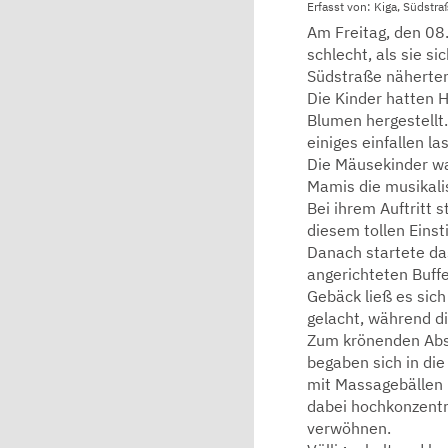
Erfasst von: Kiga, Südst
Am Freitag, den 08
schlecht, als sie s
Südstraße näherte
Die Kinder hatten 
Blumen hergestellt
einiges einfallen l
Die Mäusekinder war
Mamis die musikali
Bei ihrem Auftritt 
diesem tollen Einst
Danach startete da
angerichteten Buff
Gebäck ließ es sich
gelacht, während di
Zum krönenden Abs
begaben sich in di
mit Massagebällen 
dabei hochkonzentr
verwöhnen.