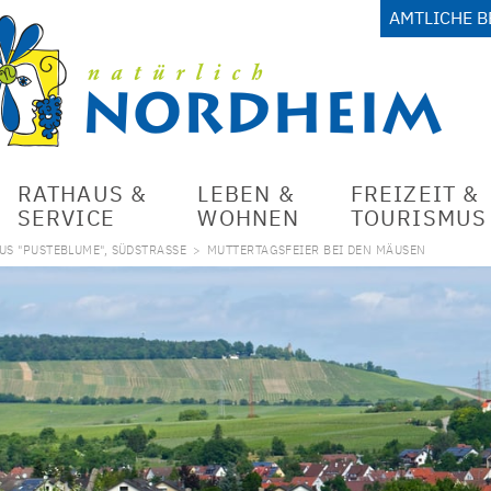
AMTLICHE 
RATHAUS &
LEBEN &
FREIZEIT &
SERVICE
WOHNEN
TOURISMUS
S "PUSTEBLUME", SÜDSTRASSE
>
MUTTERTAGSFEIER BEI DEN MÄUSEN