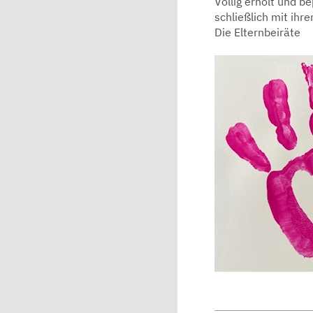
Völlig erholt und 
schließlich mit ih
Die Elternbeiräte