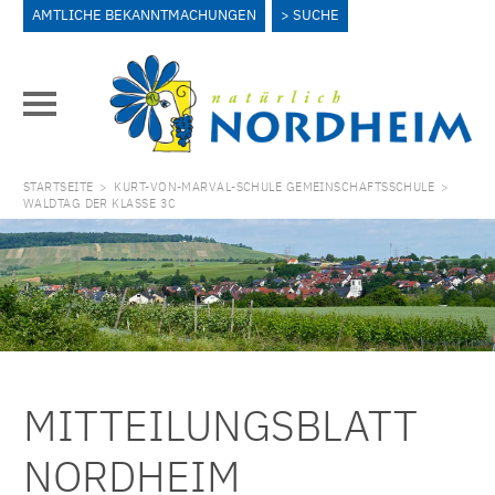
AMTLICHE BEKANNTMACHUNGEN
SUCHE
STARTSEITE
>
KURT-VON-MARVAL-SCHULE GEMEINSCHAFTSSCHULE
>
WALDTAG DER KLASSE 3C
MITTEILUNGSBLATT
NORDHEIM