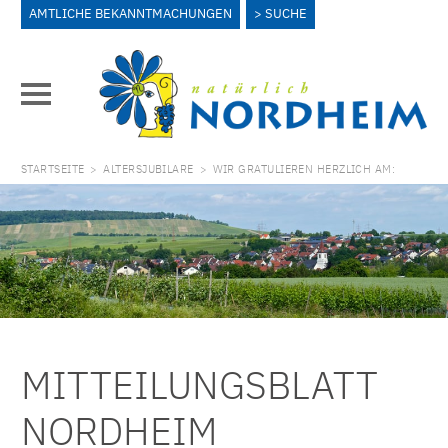
AMTLICHE BEKANNTMACHUNGEN
SUCHE
STARTSEITE
>
ALTERSJUBILARE
>
WIR GRATULIEREN HERZLICH AM:
MITTEILUNGSBLATT
NORDHEIM