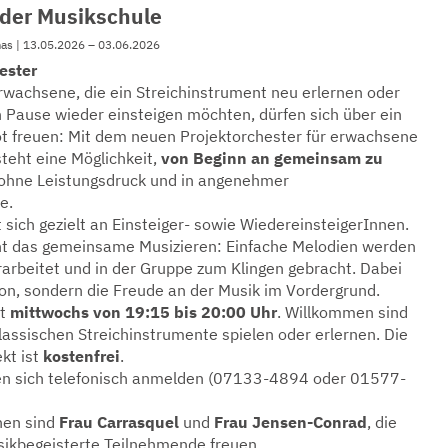
 der Musikschule
mas | 13.05.2026 – 03.06.2026
ester
rwachsene, die ein Streichinstrument neu erlernen oder
n Pause wieder einsteigen möchten, dürfen sich über ein
 freuen: Mit dem neuen Projektorchester für erwachsene
teht eine Möglichkeit,
von Beginn an gemeinsam zu
ohne Leistungsdruck und in angenehmer
e.
 sich gezielt an Einsteiger- sowie WiedereinsteigerInnen.
ht das gemeinsame Musizieren: Einfache Melodien werden
 erarbeitet und in der Gruppe zum Klingen gebracht. Dabei
ion, sondern die Freude an der Musik im Vordergrund.
bt
mittwochs von 19:15 bis 20:00 Uhr
. Willkommen sind
 klassischen Streichinstrumente spielen oder erlernen. Die
kt ist
kostenfrei
.
en sich telefonisch anmelden (07133-4894 oder 01577-
nen sind
Frau Carrasquel
und
Frau Jensen-Conrad
, die
usikbegeisterte Teilnehmende freuen.