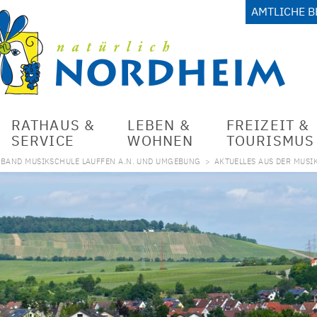
AMTLICHE 
RATHAUS &
LEBEN &
FREIZEIT &
SERVICE
WOHNEN
TOURISMUS
BAND MUSIKSCHULE LAUFFEN A.N. UND UMGEBUNG
>
AKTUELLES AUS DER MUSI