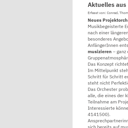
Aktuelles aus
Erfasst von: Conrad, Tho
Neues Projektorch
Musikbegeisterte E
nach einer längere
besonderes Angebot
AnfängerInnen ents
musizieren
– ganz 
Gruppenatmosphär
Das Konzept richtet
Im Mittelpunkt ste
Schritt für Schritt
steht nicht Perfekt
Das Orchester pro
alle, die eines der
Teilnahme am Proje
Interessierte könn
4141500).
Ansprechpartnerin
sich bereits auf m