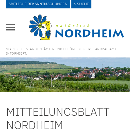
AMTLICHE BEKANNTMACHUNGEN
SUCHE
STARTSEITE
>
ANDERE ÄMTER UND BEHÖRDEN
>
DAS LANDRATSAMT
INFORMIERT:
MITTEILUNGSBLATT
NORDHEIM