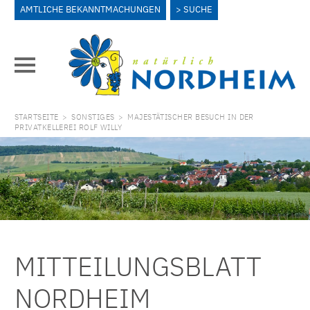
AMTLICHE BEKANNTMACHUNGEN
SUCHE
STARTSEITE
>
SONSTIGES
>
MAJESTÄTISCHER BESUCH IN DER
PRIVATKELLEREI ROLF WILLY
MITTEILUNGSBLATT
NORDHEIM