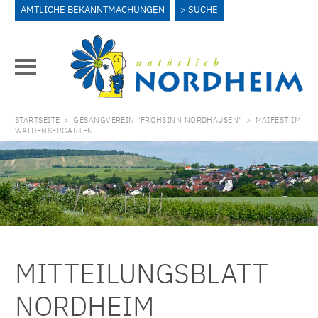
AMTLICHE BEKANNTMACHUNGEN
SUCHE
STARTSEITE
>
GESANGVEREIN "FROHSINN NORDHAUSEN"
>
MAIFEST IM
WALDENSERGARTEN
MITTEILUNGSBLATT
NORDHEIM