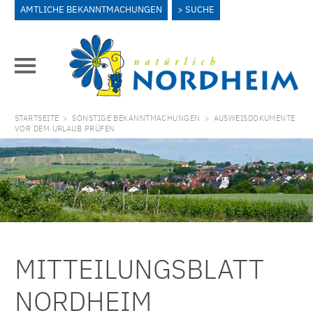
AMTLICHE BEKANNTMACHUNGEN
SUCHE
STARTSEITE
>
SONSTIGE BEKANNTMACHUNGEN
>
AUSWEISDOKUMENTE
VOR DEM URLAUB PRÜFEN
MITTEILUNGSBLATT
NORDHEIM