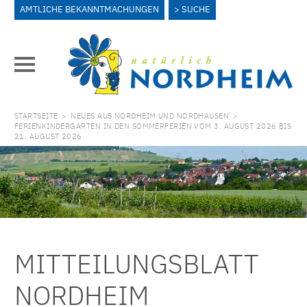
AMTLICHE BEKANNTMACHUNGEN
SUCHE
STARTSEITE
>
NEUES AUS NORDHEIM UND NORDHAUSEN
>
FERIENKINDERGARTEN IN DEN SOMMERFERIEN VOM 3. AUGUST 2026 BIS
21. AUGUST 2026
MITTEILUNGSBLATT
NORDHEIM