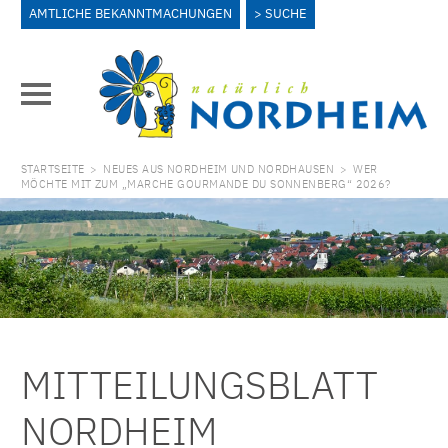
AMTLICHE BEKANNTMACHUNGEN
SUCHE
STARTSEITE
>
NEUES AUS NORDHEIM UND NORDHAUSEN
>
WER
MÖCHTE MIT ZUM „MARCHE GOURMANDE DU SONNENBERG“ 2026?
MITTEILUNGSBLATT
NORDHEIM