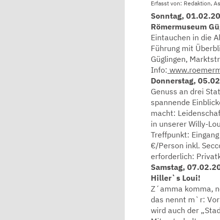
Erfasst von: Redaktion, A
Sonntag, 01.02.20
Römermuseum Güg
Eintauchen in die A
Führung mit Überbl
Güglingen, Marktstr.
Info:
www.roemermu
Donnerstag, 05.02
Genuss an drei Sta
spannende Einblick
macht: Leidenschaf
in unserer Willy-Lo
Treffpunkt: Eingang
€/Person inkl. Sec
erforderlich: Priva
Samstag, 07.02.20
Hiller`s Loui!
Z´amma komma, neig
das nennt m`r: Vors
wird auch der „Stad