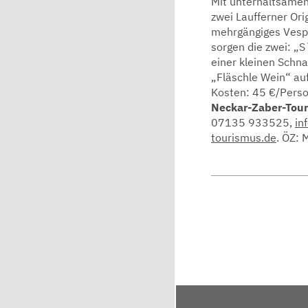
Mit unterhaltsamen
zwei Laufferner Orig
mehrgängiges Vespe
sorgen die zwei: „S
einer kleinen Schna
„Fläschle Wein“ auf
Kosten: 45 €/Pers
Neckar-Zaber-Tour
07135 933525,
in
tourismus.de
. ÖZ: 