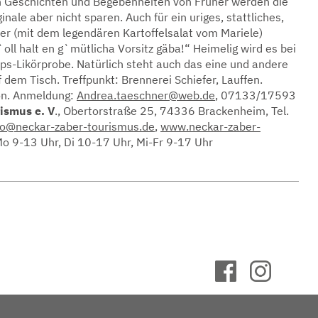
 Geschichten und Begebenheiten von Früher werden die
inale aber nicht sparen. Auch für ein uriges, stattliches,
r (mit dem legendären Kartoffelsalat vom Mariele)
`oll halt en g`mütlicha Vorsitz gäba!“ Heimelig wird es bei
ps-Likörprobe. Natürlich steht auch das eine und andere
 dem Tisch. Treffpunkt: Brennerei Schiefer, Lauffen.
on. Anmeldung:
Andrea.taeschner@web.de
, 07133/17593
ismus e. V
., Obertorstraße 25, 74336 Brackenheim, Tel.
fo@neckar-zaber-tourismus.de
,
www.neckar-zaber-
Mo 9-13 Uhr, Di 10-17 Uhr, Mi-Fr 9-17 Uhr