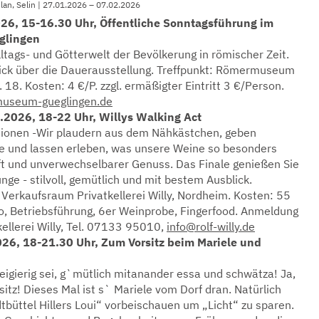
slan, Selin | 27.01.2026 – 07.02.2026
26, 15-16.30 Uhr, Öffentliche Sonntagsführung im
lingen
lltags- und Götterwelt der Bevölkerung in römischer Zeit.
ick über die Dauerausstellung. Treffpunkt: Römermuseum
 18. Kosten: 4 €/P. zzgl. ermäßigter Eintritt 3 €/Person.
seum-gueglingen.de
.2026, 18-22 Uhr, Willys Walking Act
tionen -Wir plaudern aus dem Nähkästchen, geben
e und lassen erleben, was unsere Weine so besonders
t und unverwechselbarer Genuss. Das Finale genießen Sie
unge - stilvoll, gemütlich und mit bestem Ausblick.
 Verkaufsraum Privatkellerei Willy, Nordheim. Kosten: 55
co, Betriebsführung, 6er Weinprobe, Fingerfood. Anmeldung
tkellerei Willy, Tel. 07133 95010,
info@rolf-willy.de
26, 18-21.30 Uhr, Zum Vorsitz beim Mariele und
ierig sei, g`mütlich mitanander essa und schwätza! Ja,
itz! Dieses Mal ist s` Mariele vom Dorf dran. Natürlich
tbüttel Hillers Loui“ vorbeischauen um „Licht“ zu sparen.