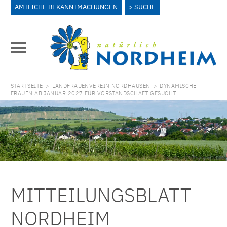
AMTLICHE BEKANNTMACHUNGEN
SUCHE
STARTSEITE
>
LANDFRAUENVEREIN NORDHAUSEN
>
DYNAMISCHE
FRAUEN AB JANUAR 2027 FÜR VORSTANDSCHAFT GESUCHT
MITTEILUNGSBLATT
NORDHEIM