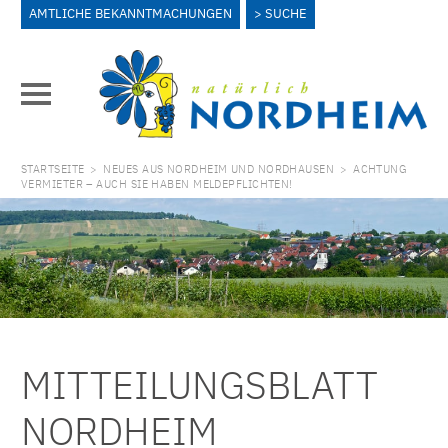
AMTLICHE BEKANNTMACHUNGEN
SUCHE
STARTSEITE
>
NEUES AUS NORDHEIM UND NORDHAUSEN
>
ACHTUNG
VERMIETER – AUCH SIE HABEN MELDEPFLICHTEN!
MITTEILUNGSBLATT
NORDHEIM