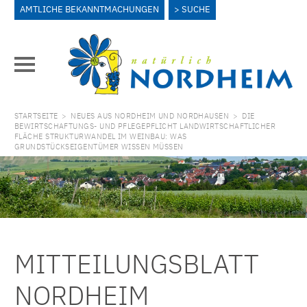
AMTLICHE BEKANNTMACHUNGEN
SUCHE
STARTSEITE
>
NEUES AUS NORDHEIM UND NORDHAUSEN
>
DIE
BEWIRTSCHAFTUNGS- UND PFLEGEPFLICHT LANDWIRTSCHAFTLICHER
FLÄCHE STRUKTURWANDEL IM WEINBAU: WAS
GRUNDSTÜCKSEIGENTÜMER WISSEN MÜSSEN
MITTEILUNGSBLATT
NORDHEIM