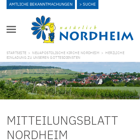
AMTLICHE BEKANNTMACHUNGEN
SUCHE
STARTSEITE
>
NEUAPOSTOLISCHE KIRCHE NORDHEIM
>
HERZLICHE
EINLADUNG ZU UNSEREN GOTTESDIENSTEN
MITTEILUNGSBLATT
NORDHEIM