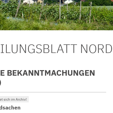
EILUNGSBLATT NOR
GE BEKANNTMACHUNGEN
)
et sich im Archiv!
dsachen