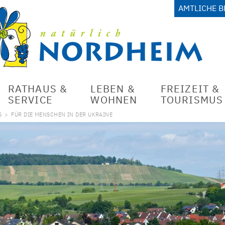
AMTLICHE 
RATHAUS &
LEBEN &
FREIZEIT &
SERVICE
WOHNEN
TOURISMUS
S
>
FÜR DIE MENSCHEN IN DER UKRAINE