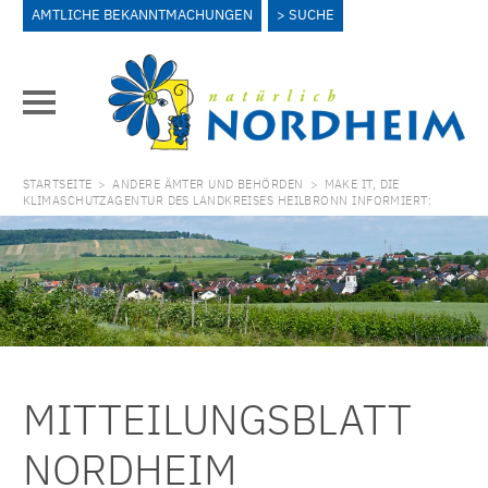
AMTLICHE BEKANNTMACHUNGEN
SUCHE
STARTSEITE
>
ANDERE ÄMTER UND BEHÖRDEN
>
MAKE IT, DIE
KLIMASCHUTZAGENTUR DES LANDKREISES HEILBRONN INFORMIERT:
MITTEILUNGSBLATT
NORDHEIM