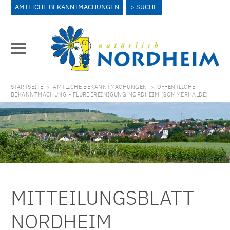
AMTLICHE BEKANNTMACHUNGEN
SUCHE
STARTSEITE
>
AMTLICHE BEKANNTMACHUNGEN
>
ÖFFENTLICHE
BEKANNTMACHUNG - FLURBEREINIGUNG NORDHEIM (SOMMERHALDE)
MITTEILUNGSBLATT
NORDHEIM