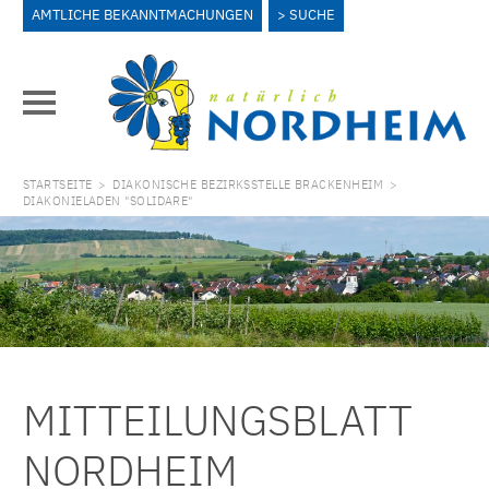
AMTLICHE BEKANNTMACHUNGEN
SUCHE
STARTSEITE
>
DIAKONISCHE BEZIRKSSTELLE BRACKENHEIM
>
DIAKONIELADEN "SOLIDARE"
MITTEILUNGSBLATT
NORDHEIM