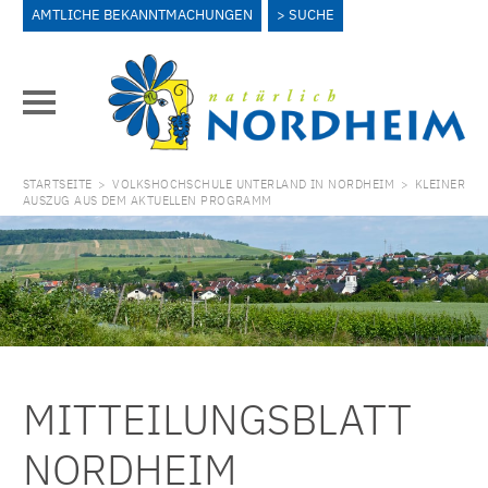
AMTLICHE BEKANNTMACHUNGEN
SUCHE
STARTSEITE
>
VOLKSHOCHSCHULE UNTERLAND IN NORDHEIM
>
KLEINER
AUSZUG AUS DEM AKTUELLEN PROGRAMM
MITTEILUNGSBLATT
NORDHEIM