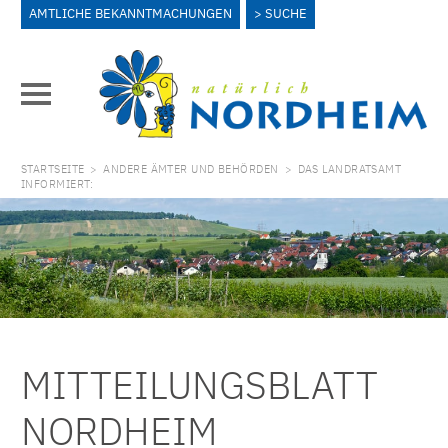
AMTLICHE BEKANNTMACHUNGEN
SUCHE
STARTSEITE
>
ANDERE ÄMTER UND BEHÖRDEN
>
DAS LANDRATSAMT
INFORMIERT:
MITTEILUNGSBLATT
NORDHEIM