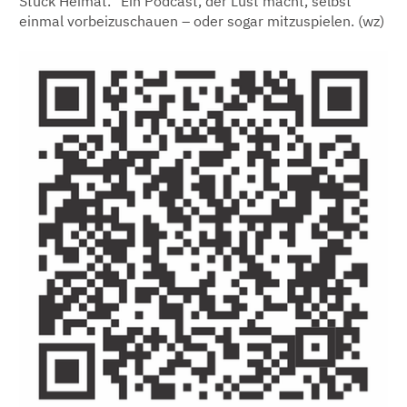
Stück Heimat.“ Ein Podcast, der Lust macht, selbst
einmal vorbeizuschauen – oder sogar mitzuspielen. (wz)