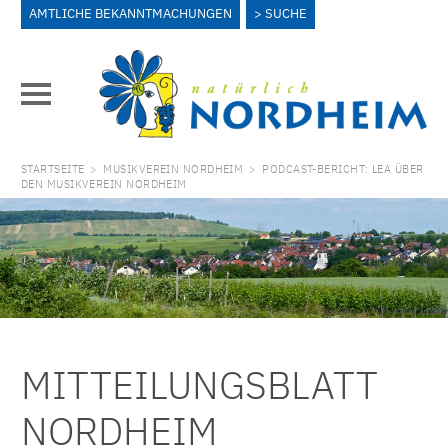
AMTLICHE BEKANNTMACHUNGEN
SUCHE
STARTSEITE
>
MUSIKVEREIN NORDHEIM
>
PODCAST-BERICHT: LEA ÜBER
DEN MUSIKVEREIN NORDHEIM
MITTEILUNGSBLATT
NORDHEIM