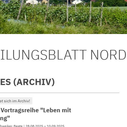
EILUNGSBLATT NOR
ES (ARCHIV)
et sich im Archiv!
 Vortragsreihe "Leben mit
ng"
chweiker, Beate | 28.08.2025 – 10.09.2025