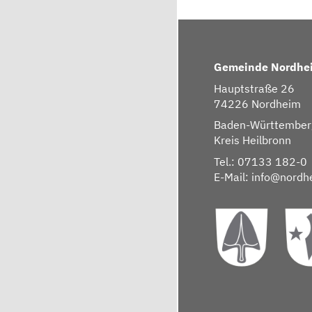
Gemeinde Nordhe
Hauptstraße 26
74226 Nordheim
Baden-Württember
Kreis Heilbronn
Tel.: 07133 182-0
E-Mail:
info@nordh