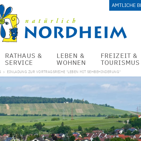
AMTLICHE 
RATHAUS &
LEBEN &
FREIZEIT &
SERVICE
WOHNEN
TOURISMUS
S
>
EINLADUNG ZUR VORTRAGSREIHE "LEBEN MIT SEHBEHINDERUNG"